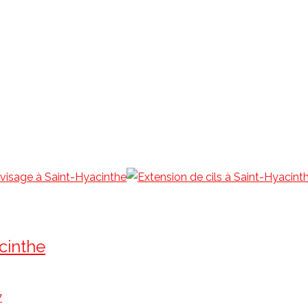
cinthe
7